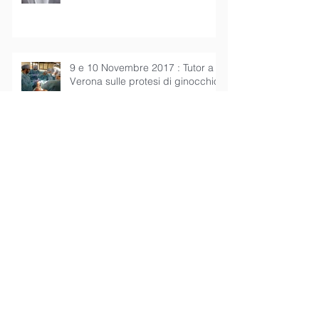
9 e 10 Novembre 2017 : Tutor a
Verona sulle protesi di ginocchio
A 2 mesi dal grave infortunio,
Zlatan Ibrahimovic già calcia il
pallone
Relatore al Congresso sulle
tecniche di ricostruzione del
legamento crociato anteriore
nell'adol