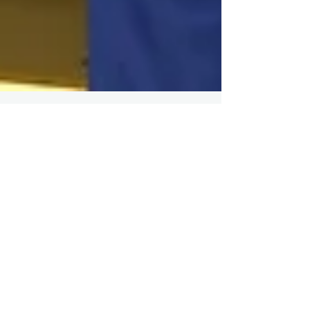
Le distorsioni di ginocchio e le
lesioni ai legamenti
Come comportarsi nel caso di lesioni complesso
multilegamentose del ginocchio