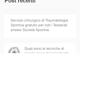
Post recenti
Servizio chirurgico di Traumatologia
Sportiva gratuito per tutti i Tesserati
presso Società Sportive
Quali sono le tecniche di
ricostruzione del legamento
crociato anteriore?
Grandissimo successo per il
Congresso Internazionale sul
Legamento Crociato Anteriore
presieduto dal